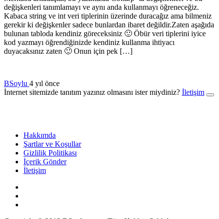
değişkenleri tanımlamayı ve aynı anda kullanmayı öğreneceğiz.
Kabaca string ve int veri tiplerinin üzerinde duracağız ama bilmeniz
gerekir ki değişkenler sadece bunlardan ibaret değildir.Zaten aşağıda
bulunan tabloda kendiniz göreceksiniz 🙂 Öbür veri tiplerini iyice
kod yazmayı öğrendiğinizde kendiniz kullanma ihtiyacı
duyacaksınız zaten 🙂 Onun için pek […]
BSoylu
4 yıl önce
İnternet sitemizde tanıtım yazınız olmasını ister miydiniz?
İletişim
Hakkımda
Şartlar ve Koşullar
Gizlilik Politikası
İçerik Gönder
İletişim