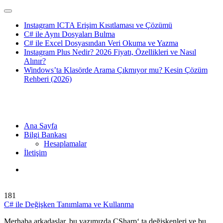
Instagram ICTA Erişim Kısıtlaması ve Çözümü
C# ile Aynı Dosyaları Bulma
C# ile Excel Dosyasından Veri Okuma ve Yazma
Instagram Plus Nedir? 2026 Fiyatı, Özellikleri ve Nasıl
Alınır?
Windows’ta Klasörde Arama Çıkmıyor mu? Kesin Çözüm
Rehberi (2026)
Ana Sayfa
Bilgi Bankası
Hesaplamalar
İletişim
181
C# ile Değişken Tanımlama ve Kullanma
Merhaba arkadaşlar, bu yazımızda CSharp‘ ta değişkenleri ve bu