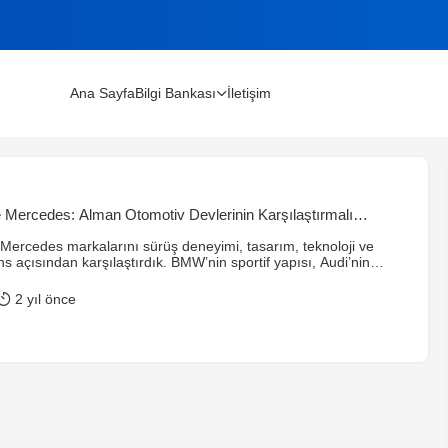
Ana Sayfa
Bilgi Bankası
İletişim
lınır?
Mercedes: Alman Otomotiv Devlerinin Karşılaştırmalı
m Rehberi (2026)
ercedes markalarını sürüş deneyimi, tasarım, teknoloji ve
ns açısından karşılaştırdık. BMW’nin sportif yapısı, Audi’nin
ojisi ve Mercedes’in konfor odaklı lüksü ön plana çıkıyor. Hangi
 edilmesi gerektiği, kullanıcıların önceliklerine bağlı.
2 yıl önce