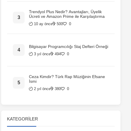
Trendyol Plus Nedir? Avantajları, Üyelik
Ücreti ve Amazon Prime ile Karşılaştırma
10 ay önce
500
0
Bilgisayar Programcılığı Staj Defteri Örneği
3 yıl önce
494
0
Ceza Kimdir? Türk Rap Müziğinin Efsane
İsmi
2 yıl önce
380
0
KATEGORILER