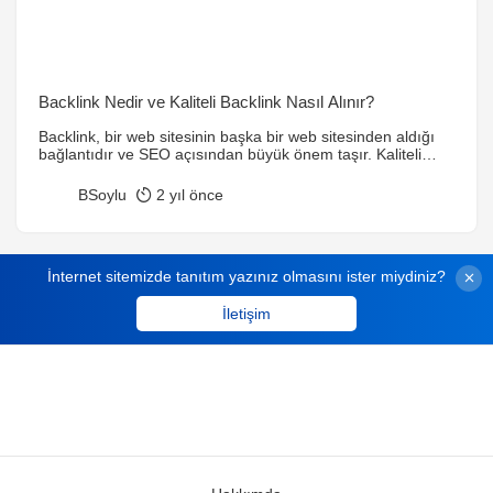
Backlink Nedir ve Kaliteli Backlink Nasıl Alınır?
Backlink, bir web sitesinin başka bir web sitesinden aldığı
bağlantıdır ve SEO açısından büyük önem taşır. Kaliteli
içerik üretmek, guest blogging yapmak ve sosyal medya
paylaşımları gibi yöntemlerle organik backlink elde
BSoylu
2 yıl önce
edebilirsiniz. Ancak, spam bağlantılardan kaçınılmalı ve
otoriter sitelerden bağlantı alınmalıdır.
İnternet sitemizde tanıtım yazınız olmasını ister miydiniz?
İletişim