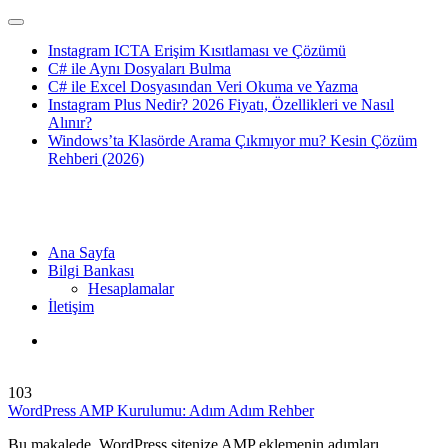
Instagram ICTA Erişim Kısıtlaması ve Çözümü
C# ile Aynı Dosyaları Bulma
C# ile Excel Dosyasından Veri Okuma ve Yazma
Instagram Plus Nedir? 2026 Fiyatı, Özellikleri ve Nasıl
Alınır?
Windows’ta Klasörde Arama Çıkmıyor mu? Kesin Çözüm
Rehberi (2026)
Ana Sayfa
Bilgi Bankası
Hesaplamalar
İletişim
103
WordPress AMP Kurulumu: Adım Adım Rehber
Bu makalede, WordPress sitenize AMP eklemenin adımları