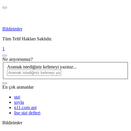
Bildirimler
Tüm Telif Hakları Saklıdır.
1
Ne arıyorsunuz?
Aramak istediğiniz kelimeyi yazınız...
En çok arananlar
staj
soylu
n11.com api
lise staj defteri
Bildirimler