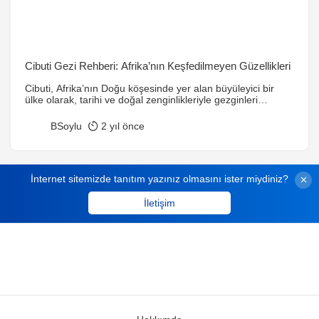
Cibuti Gezi Rehberi: Afrika’nın Keşfedilmeyen Güzellikleri
Cibuti, Afrika’nın Doğu köşesinde yer alan büyüleyici bir
ülke olarak, tarihi ve doğal zenginlikleriyle gezginleri
cezbetmektedir. Cibuti Şehri’nin canlı atmosferi, Lac
Abbe’nin etkileyici manzarası, sahil kasabalarının sakinliği
BSoylu
2 yıl önce
ve tarihi kalıntılarıyla, her ziyaretçiye benzersiz bir deneyim
sunar. Ayrıca, samimi halkı ve kültürel zenginlikleri ile
Cibuti, unutulmaz bir gezi rotasıdır.
İnternet sitemizde tanıtım yazınız olmasını ister miydiniz?
İletişim