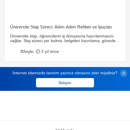
Üniversite Stajı Süreci: Adım Adım Rehber ve İpuçları
Üniversite stajı, öğrencilerin iş dünyasına hazırlanmasını
sağlar. Staj süreci yer bulma, belgeleri hazırlama, görevleri
yerine getirme ve rapor yazma gibi adımlardan oluşur. Bu
süreçte öğrenciler, teorik bilgilerini pratiğe dökerken iletişim
BSoylu
2 yıl önce
ve ekip çalışması gibi becerilerini de geliştirir.
İnternet sitemizde tanıtım yazınız olmasını ister miydiniz?
İletişim