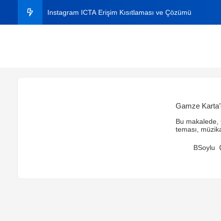
Instagram ICTA Erişim Kısıtlaması ve Çözümü
C# ile Aynı Dosyaları Bulma
C# ile Excel Dosyasından Veri Okuma ve Yazma
Instagram Plus Nedir? 2026 Fiyatı, Özellikleri ve Nasıl A
Gamze Karta’d
Windows’ta Klasörde Arama Çıkmıyor mu? Kesin Çözü
Bu makalede, G
teması, müzikal
BSoylu