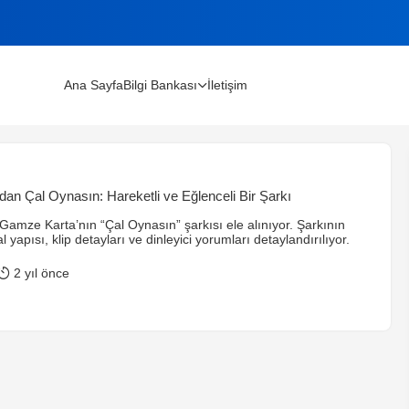
Ana Sayfa
Bilgi Bankası
İletişim
lınır?
an Çal Oynasın: Hareketli ve Eğlenceli Bir Şarkı
m Rehberi (2026)
amze Karta’nın “Çal Oynasın” şarkısı ele alınıyor. Şarkının
 yapısı, klip detayları ve dinleyici yorumları detaylandırılıyor.
2 yıl önce