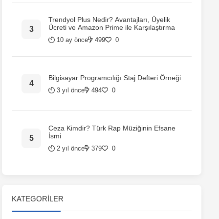
Trendyol Plus Nedir? Avantajları, Üyelik
Ücreti ve Amazon Prime ile Karşılaştırma
10 ay önce
499
0
Bilgisayar Programcılığı Staj Defteri Örneği
3 yıl önce
494
0
Ceza Kimdir? Türk Rap Müziğinin Efsane
İsmi
2 yıl önce
379
0
KATEGORILER