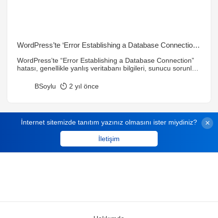
WordPress’te ‘Error Establishing a Database Connection’
Hatası ve Çözümü
WordPress’te “Error Establishing a Database Connection”
hatası, genellikle yanlış veritabanı bilgileri, sunucu sorunları
veya veritabanı bozulması nedeniyle meydana gelir. Bu
yazıda, hatanın nedenlerini ve nasıl düzeltileceğini
BSoylu
2 yıl önce
detaylıca açıkladık.
İnternet sitemizde tanıtım yazınız olmasını ister miydiniz?
İletişim