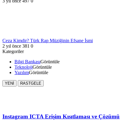
3 yıl önce
497
0
Ceza Kimdir? Türk Rap Müziğinin Efsane İsmi
2 yıl önce
381
0
Kategoriler
Bilgi Bankası
Görüntüle
Teknoloji
Görüntüle
Yazılım
Görüntüle
YENİ
RASTGELE
Instagram ICTA Erişim Kısıtlaması ve Çözümü