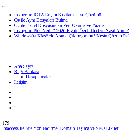
Instagram ICTA Erişim Kısıtlaması ve Çözümü
C# ile Aynı Dosyaları Bulma
C# ile Excel Dosyasından Veri Okuma ve Yazma
Instagram Plus Nedir? 2026 Fiyatı, Özellikleri ve Nasıl Alınır?
Windows’ta Klasörde Arama Çıkmıyor mu? Kesin Çözüm Rehb
Ana Sayfa
Bilgi Bankası
Hesaplamalar
İletişim
1
179
.htaccess ile Site Yönlendirme: Domain Taşıma ve SEO Etkileri