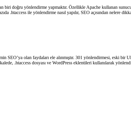
dan biri doğru yönlendirme yapmaktır. Özellikle Apache kullanan sunucul
ıda .htaccess ile yönlendirme nasıl yapılır, SEO açısından nelere dikka
in SEO’ya olan faydaları ele alınmıştır. 301 yönlendirmesi, eski bir U
akalede, .htaccess dosyası ve WordPress eklentileri kullanılarak yönlendi