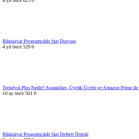
4 yıl önce
625
0
Bilgisayar Programcılığı Staj Dosyası
4 yıl önce
529
0
Trendyol Plus Nedir? Avantajları, Üyelik Ücreti ve Amazon Prime ile 
10 ay önce
501
0
Bilgisayar Programcılığı Staj Defteri Örneği