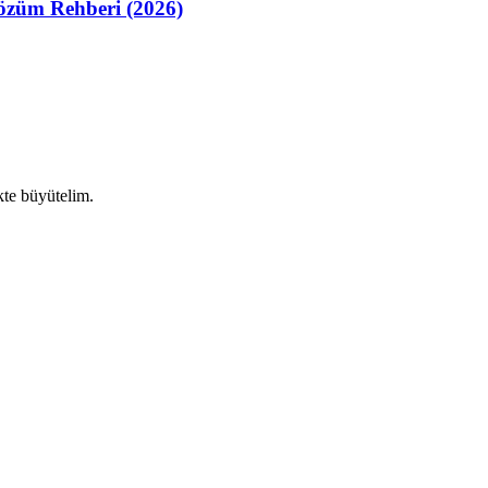
züm Rehberi (2026)
ikte büyütelim.