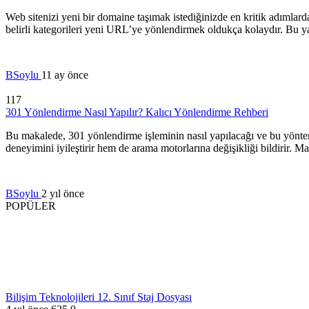
Web sitenizi yeni bir domaine taşımak istediğinizde en kritik adımlar
belirli kategorileri yeni URL’ye yönlendirmek oldukça kolaydır. Bu yaz
BSoylu
11 ay önce
117
301 Yönlendirme Nasıl Yapılır? Kalıcı Yönlendirme Rehberi
Bu makalede, 301 yönlendirme işleminin nasıl yapılacağı ve bu yöntem
deneyimini iyileştirir hem de arama motorlarına değişikliği bildirir. M
BSoylu
2 yıl önce
POPÜLER
Bilişim Teknolojileri 12. Sınıf Staj Dosyası