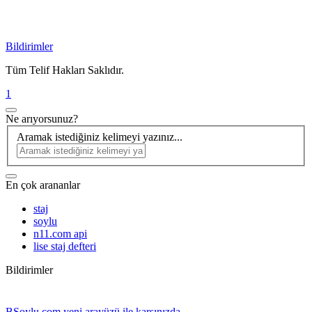
Bildirimler
Tüm Telif Hakları Saklıdır.
1
Ne arıyorsunuz?
Aramak istediğiniz kelimeyi yazınız...
En çok arananlar
staj
soylu
n11.com api
lise staj defteri
Bildirimler
BSoylu.com yeni arayüzü ile karşınızda...