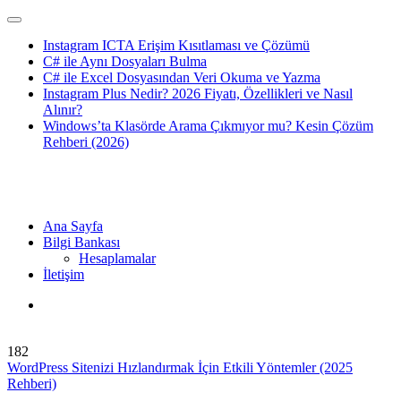
Instagram ICTA Erişim Kısıtlaması ve Çözümü
C# ile Aynı Dosyaları Bulma
C# ile Excel Dosyasından Veri Okuma ve Yazma
Instagram Plus Nedir? 2026 Fiyatı, Özellikleri ve Nasıl
Alınır?
Windows’ta Klasörde Arama Çıkmıyor mu? Kesin Çözüm
Rehberi (2026)
Ana Sayfa
Bilgi Bankası
Hesaplamalar
İletişim
182
WordPress Sitenizi Hızlandırmak İçin Etkili Yöntemler (2025
Rehberi)