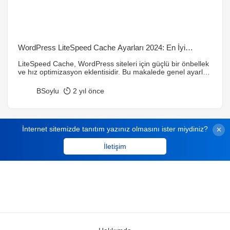
WordPress LiteSpeed Cache Ayarları 2024: En İyi
Performans Rehberi
LiteSpeed Cache, WordPress siteleri için güçlü bir önbellek
ve hız optimizasyon eklentisidir. Bu makalede genel ayarlar,
CSS/JS optimizasyonu, görüntü optimizasyonu ve CDN
entegrasyonu gibi performans artırıcı ayarları detaylı bir
BSoylu
2 yıl önce
şekilde ele aldık.
İnternet sitemizde tanıtım yazınız olmasını ister miydiniz?
İletişim