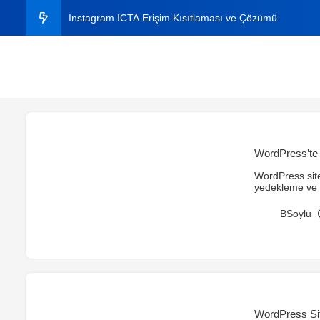
Instagram ICTA Erişim Kısıtlaması ve Çözümü
C# ile Aynı Dosyaları Bulma
C# ile Excel Dosyasından Veri Okuma ve Yazma
Instagram Plus Nedir? 2026 Fiyatı, Özellikleri ve Nasıl A
WordPress’te
Windows’ta Klasörde Arama Çıkmıyor mu? Kesin Çözü
WordPress site
yedekleme ve t
BSoylu
WordPress Sit