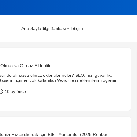
Ana Sayfa
Bilgi Bankası
İletişim
lınır?
 Olmazsa Olmaz Eklentiler
m Rehberi (2026)
sinde olmazsa olmaz eklentiler neler? SEO, hız, güvenlik,
asarım için en çok kullanılan WordPress eklentilerini öğrenin.
10 ay önce
enizi Hızlandırmak İçin Etkili Yöntemler (2025 Rehberi)