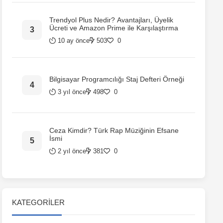
Trendyol Plus Nedir? Avantajları, Üyelik
Ücreti ve Amazon Prime ile Karşılaştırma
10 ay önce
503
0
Bilgisayar Programcılığı Staj Defteri Örneği
3 yıl önce
498
0
Ceza Kimdir? Türk Rap Müziğinin Efsane
İsmi
2 yıl önce
381
0
KATEGORILER