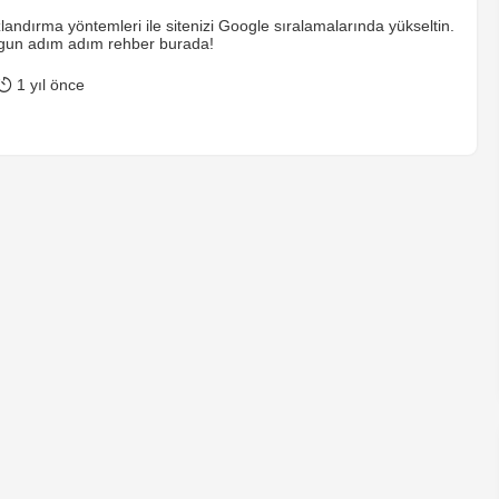
andırma yöntemleri ile sitenizi Google sıralamalarında yükseltin.
ygun adım adım rehber burada!
1 yıl önce