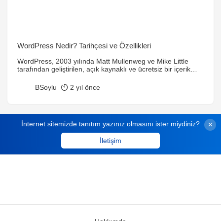
WordPress Nedir? Tarihçesi ve Özellikleri
WordPress, 2003 yılında Matt Mullenweg ve Mike Little
tarafından geliştirilen, açık kaynaklı ve ücretsiz bir içerik
yönetim sistemidir. Başlangıçta sadece blog yazarlığı için
geliştirilmiş olsa da, günümüzde web siteleri ve e-ticaret
BSoylu
2 yıl önce
platformları dahil birçok alanda kullanılmaktadır. Kullanıcı
dostu arayüzü, geniş tema ve eklenti desteği, SEO dostu
yapısı ve güçlü topluluk desteği ile dünya çapında
popülerdir.
İnternet sitemizde tanıtım yazınız olmasını ister miydiniz?
İletişim