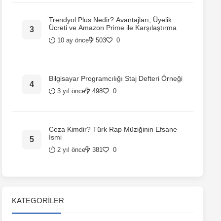
Trendyol Plus Nedir? Avantajları, Üyelik
Ücreti ve Amazon Prime ile Karşılaştırma
10 ay önce
503
0
Bilgisayar Programcılığı Staj Defteri Örneği
3 yıl önce
498
0
Ceza Kimdir? Türk Rap Müziğinin Efsane
İsmi
2 yıl önce
381
0
KATEGORILER