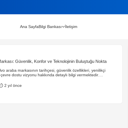
Ana Sayfa
Bilgi Bankası
İletişim
lınır?
arkası: Güvenlik, Konfor ve Teknolojinin Buluştuğu Nokta
m Rehberi (2026)
o araba markasının tarihçesi, güvenlik özellikleri, yenilikçi
e çevre dostu vizyonu hakkında detaylı bilgi vermektedir.
arında bulunan güvenlik sistemleri ve teknolojik yenilikler,
de öne çıkarmaktadır. Ayrıca, Volvo’nun elektrikli araç üretimine
2 yıl önce
ları ve gelecekteki çevre dostu hedefleri de ele alınmıştır.