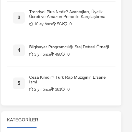
Trendyol Plus Nedir? Avantajları, Üyelik
Ücreti ve Amazon Prime ile Karşılaştırma
10 ay önce
504
0
Bilgisayar Programcılığı Staj Defteri Örneği
3 yıl önce
498
0
Ceza Kimdir? Türk Rap Müziğinin Efsane
İsmi
2 yıl önce
381
0
KATEGORILER