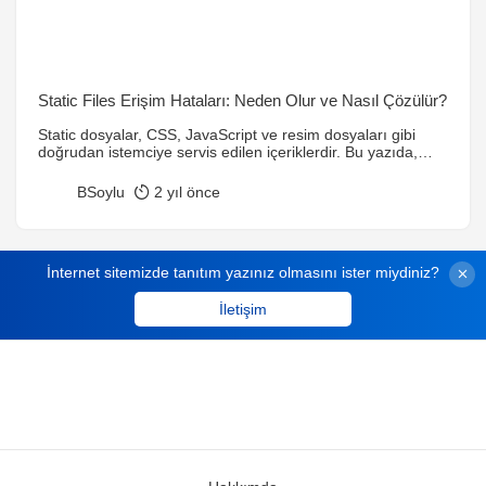
Static Files Erişim Hataları: Neden Olur ve Nasıl Çözülür?
Static dosyalar, CSS, JavaScript ve resim dosyaları gibi
doğrudan istemciye servis edilen içeriklerdir. Bu yazıda,
yaygın static dosya hataları olan “404 Hatası”, dosya izin
problemleri, tarayıcı önbellekleme sorunları ve sunucu
BSoylu
2 yıl önce
konfigürasyon eksiklikleri ele alınmıştır. Ayrıca, bu
sorunların çözüm yolları detaylı şekilde açıklanmıştır.
İnternet sitemizde tanıtım yazınız olmasını ister miydiniz?
İletişim