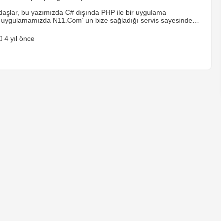
aşlar, bu yazımızda C# dışında PHP ile bir uygulama
 uygulamamızda N11.Com’ un bize sağladığı servis sayesinde
 il bilgilerini çekme, yüklenmiş ürünleri veya ürünün bilgilerini
ydetme, ürünü sistemden silme ve sipariş bilgilerini çekme gibi
4 yıl önce
 olarak yeni sipariş bilgilerini çekme konusuna değineceğiz.Tabi
gulayabilmeniz için N11.Com sitesinde […]