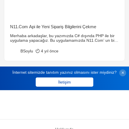
N11.Com Api ile Yeni Sipariş Bilgilerini Çekme
Merhaba arkadaşlar, bu yazımızda C# dışında PHP ile bir
uygulama yapacağız. Bu uygulamamızda N11.Com’ un bize
sağladığı servis sayesinde kategori çekme, il bilgilerini
çekme, yüklenmiş ürünleri veya ürünün bilgilerini çekme,
BSoylu
4 yıl önce
ürün kaydetme, ürünü sistemden silme ve sipariş bilgilerini
çekme gibi konulardan ilk olarak yeni sipariş bilgilerini
çekme konusuna değineceğiz.Tabi bu konuları
uygulayabilmeniz için N11.Com sitesinde […]
İnternet sitemizde tanıtım yazınız olmasını ister miydiniz?
İletişim