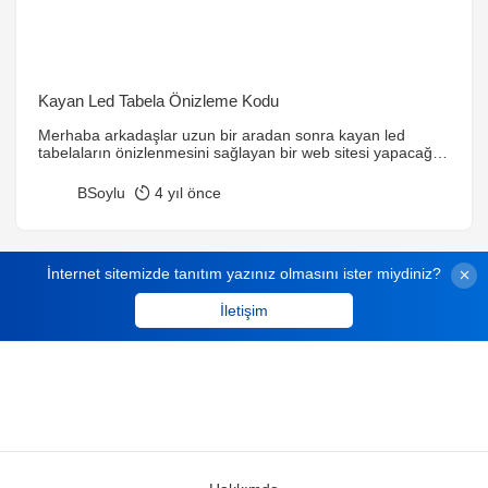
Kayan Led Tabela Önizleme Kodu
Merhaba arkadaşlar uzun bir aradan sonra kayan led
tabelaların önizlenmesini sağlayan bir web sitesi yapacağız
🙂 Bu pandemi döneminde evde kalarak bol bol projeler
üretebilirsiniz. O zaman #EvdeKal etikemizi de buraya
BSoylu
4 yıl önce
koyalım 🙂 Teknolojinin gelişmesiyle birlikte birçok dükkan
tabelalarının elektronik hale geldiğini görmekteyiz.
Elektronik ve kayan renkli renkli tabelaları 🙂 Bizde bu
kayan led tabelaları […]
İnternet sitemizde tanıtım yazınız olmasını ister miydiniz?
İletişim