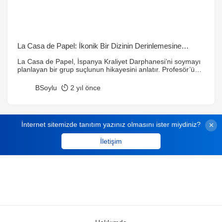
La Casa de Papel: İkonik Bir Dizinin Derinlemesine
İncelemesi
La Casa de Papel, İspanya Kraliyet Darphanesi’ni soymayı
planlayan bir grup suçlunun hikayesini anlatır. Profesör’ün
mükemmel planı, karakterlerin derinlikleri ve dizinin politik
mesajları, bu yapımı bir başyapıt haline getirir.
BSoylu
2 yıl önce
İnternet sitemizde tanıtım yazınız olmasını ister miydiniz?
İletişim