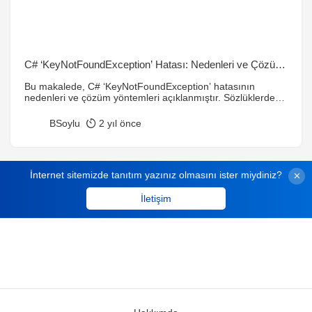
C# ‘KeyNotFoundException’ Hatası: Nedenleri ve Çözüm
Yolları
Bu makalede, C# ‘KeyNotFoundException’ hatasının
nedenleri ve çözüm yöntemleri açıklanmıştır. Sözlüklerde
anahtar kontrolü, TryGetValue yöntemi ve varsayılan değer
atama gibi çözümler ele alınmıştır.
BSoylu
2 yıl önce
İnternet sitemizde tanıtım yazınız olmasını ister miydiniz?
İletişim