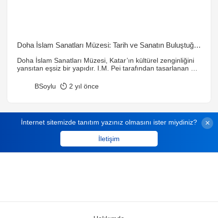
Doha İslam Sanatları Müzesi: Tarih ve Sanatın Buluştuğu
Eşsiz Bir Mekan
Doha İslam Sanatları Müzesi, Katar’ın kültürel zenginliğini
yansıtan eşsiz bir yapıdır. I.M. Pei tarafından tasarlanan bu
müze, 7. yüzyıldan 19. yüzyıla kadar uzanan İslam sanat
eserlerine ev sahipliği yapar. Koleksiyonları, atölye
BSoylu
2 yıl önce
çalışmaları ve kütüphanesiyle sanat ve tarih meraklılarına
unutulmaz bir deneyim sunar.
İnternet sitemizde tanıtım yazınız olmasını ister miydiniz?
İletişim