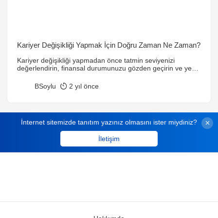
Kariyer Değişikliği Yapmak İçin Doğru Zaman Ne Zaman?
Kariyer değişikliği yapmadan önce tatmin seviyenizi
değerlendirin, finansal durumunuzu gözden geçirin ve yeni
seçenekleri araştırın. Doğru zamanlama ve planlama
başarıyı artırır.
BSoylu
2 yıl önce
İnternet sitemizde tanıtım yazınız olmasını ister miydiniz?
İletişim