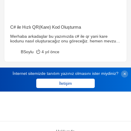
C# ile Hızlı QR(Kare) Kod Oluşturma
Merhaba arkadaşlar bu yazımızda c# ile qr yani kare
kodunu nasıl oluşturacağız onu göreceğiz. hemen mevzuya
dalalım. Hızlı QR(Kare) Kod oluşturmak için bir tane C#
form application projesi başlatıyoruz. 1 adet textbox 1 adet
BSoylu
4 yıl önce
buton ve 1 adet picturebox ekliyoruz. Form tasarımını ben
aşağıdaki şekilde yaptım.
İnternet sitemizde tanıtım yazınız olmasını ister miydiniz?
İletişim