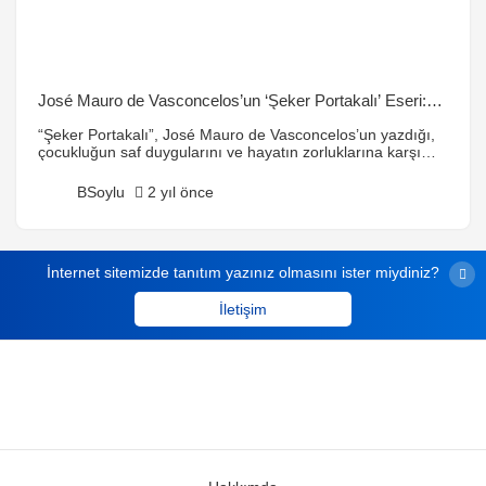
José Mauro de Vasconcelos’un ‘Şeker Portakalı’ Eseri:
Çocukluğun Masumiyetini ve Hayatın Zorluklarını
“Şeker Portakalı”, José Mauro de Vasconcelos’un yazdığı,
Keşfedin
çocukluğun saf duygularını ve hayatın zorluklarına karşı
duyulan umudu anlatan bir eserdir. Ana karakter Zezé’nin
büyüme süreci, içsel değişimi ve çevresindeki insanlar ile
BSoylu
2 yıl önce
olan ilişkileri üzerinden işlenir. Kitap, çocukluk masumiyetini,
sevginin gücünü ve hayatın küçük ama değerli anlarını
keşfeder.
İnternet sitemizde tanıtım yazınız olmasını ister miydiniz?
İletişim