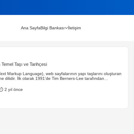
Ana Sayfa
Bilgi Bankası
İletişim
lınır?
Temel Taşı ve Tarihçesi
m Rehberi (2026)
xt Markup Language), web sayfalarının yapı taşlarını oluşturan
me dilidir. İlk olarak 1991’de Tim Berners-Lee tarafından
HTML, zamanla HTML 2.0, HTML 4.0 ve HTML5 gibi sürümlerle
tir. Modern HTML sürümleri, zengin medya desteği, etkileşimli
2 yıl önce
ullanıcı deneyimini artıran yeniliklerle web geliştirme sürecinde
 oynamaktadır.