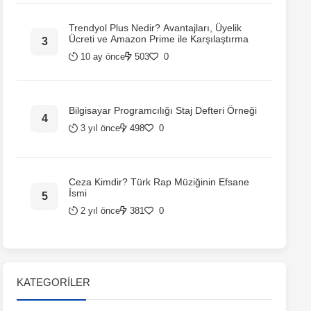
Trendyol Plus Nedir? Avantajları, Üyelik
Ücreti ve Amazon Prime ile Karşılaştırma
10 ay önce
503
0
Bilgisayar Programcılığı Staj Defteri Örneği
3 yıl önce
498
0
Ceza Kimdir? Türk Rap Müziğinin Efsane
İsmi
2 yıl önce
381
0
KATEGORILER