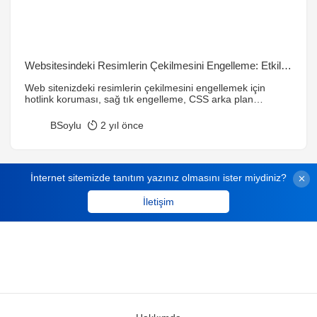
Websitesindeki Resimlerin Çekilmesini Engelleme: Etkili
Yöntemler
Web sitenizdeki resimlerin çekilmesini engellemek için
hotlink koruması, sağ tık engelleme, CSS arka plan
kullanımı, filigran ekleme ve CDN gibi yöntemleri
deneyebilirsiniz.
BSoylu
2 yıl önce
İnternet sitemizde tanıtım yazınız olmasını ister miydiniz?
İletişim