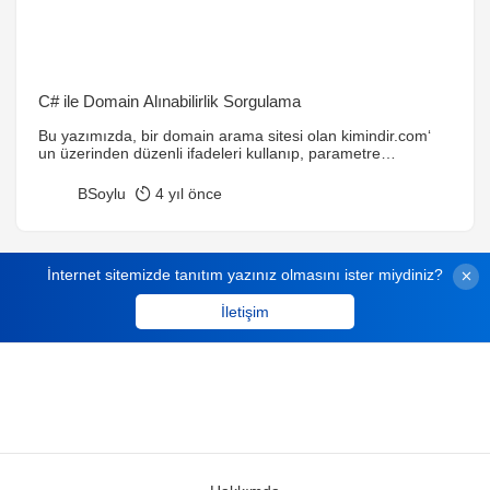
C# ile Domain Alınabilirlik Sorgulama
Bu yazımızda, bir domain arama sitesi olan kimindir.com‘
un üzerinden düzenli ifadeleri kullanıp, parametre
göndererek nasıl bilgi çekeceğimize bakıp, örnek
uygulamamız olan Domain Alınabilirlik Sorgulama
BSoylu
4 yıl önce
programının kaynak kodları ile birlikte inceleyeceğiz.
wClient değişkenimiz ile “kimindir.com” adresine parametre
göndererek domain alınmış mı, alınmamış mı kontrolü
yapacağız. WebClient, kısaca sitelerin kaynak kodlarını
İnternet sitemizde tanıtım yazınız olmasını ister miydiniz?
taramamızı sağlar. Bir nevi bottur […]
İletişim