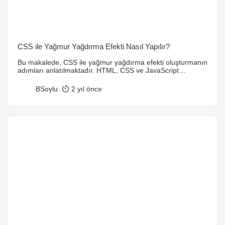
CSS ile Yağmur Yağdırma Efekti Nasıl Yapılır?
Bu makalede, CSS ile yağmur yağdırma efekti oluşturmanın
adımları anlatılmaktadır. HTML, CSS ve JavaScript
kullanarak, rastgele yerleştirilen yağmur damlalarının
ekranda düşmesini sağlayan bir animasyon yaratılır.
BSoylu
2 yıl önce
Yağmur efekti, web sayfalarında atmosferik bir hava
oluşturur ve kullanıcı deneyimini zenginleştirir.