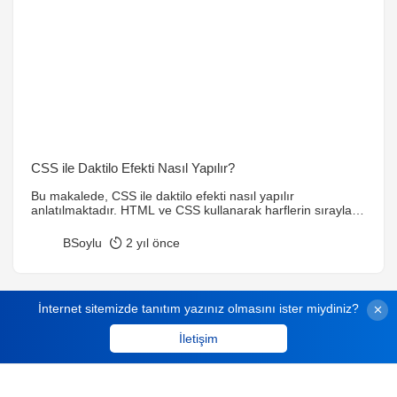
CSS ile Daktilo Efekti Nasıl Yapılır?
Bu makalede, CSS ile daktilo efekti nasıl yapılır
anlatılmaktadır. HTML ve CSS kullanarak harflerin sırayla
ekrana gelmesi sağlanabilir. Animasyonlar ve CSS
özellikleri ile özelleştirilebilir.
BSoylu
2 yıl önce
İnternet sitemizde tanıtım yazınız olmasını ister miydiniz?
İletişim