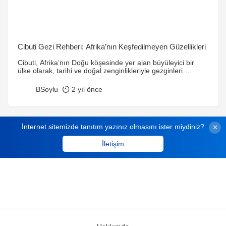
Cibuti Gezi Rehberi: Afrika’nın Keşfedilmeyen Güzellikleri
Cibuti, Afrika’nın Doğu köşesinde yer alan büyüleyici bir
ülke olarak, tarihi ve doğal zenginlikleriyle gezginleri
cezbetmektedir. Cibuti Şehri’nin canlı atmosferi, Lac
Abbe’nin etkileyici manzarası, sahil kasabalarının sakinliği
BSoylu
2 yıl önce
ve tarihi kalıntılarıyla, her ziyaretçiye benzersiz bir deneyim
sunar. Ayrıca, samimi halkı ve kültürel zenginlikleri ile
Cibuti, unutulmaz bir gezi rotasıdır.
İnternet sitemizde tanıtım yazınız olmasını ister miydiniz?
İletişim