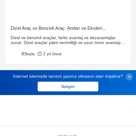
Dizel Araç ve Benzinli Araç: Artıları ve Eksileri
Karşılaştırması
Dizel ve benzinli araçlar, farklı avantaj ve dezavantajlar
sunar. Dizel araçlar yakıt verimliliği ve uzun ömür avantajı
sağlarken, benzinli araçlar düşük maliyet ve sessiz çalışma
özellikleriyle öne çıkar. Seçim yaparken sürüş
BSoylu
2 yıl önce
alışkanlıklarınızı ve bütçenizi dikkate alarak karar
vermelisiniz.
İnternet sitemizde tanıtım yazınız olmasını ister miydiniz?
İletişim