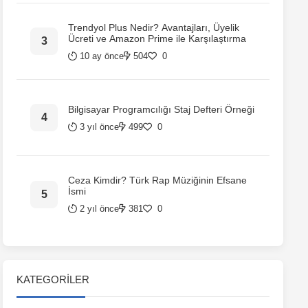
Trendyol Plus Nedir? Avantajları, Üyelik
Ücreti ve Amazon Prime ile Karşılaştırma
10 ay önce
504
0
Bilgisayar Programcılığı Staj Defteri Örneği
3 yıl önce
499
0
Ceza Kimdir? Türk Rap Müziğinin Efsane
İsmi
2 yıl önce
381
0
KATEGORILER