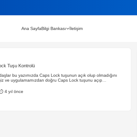
Ana Sayfa
Bilgi Bankası
İletişim
lınır?
ock Tuşu Kontrolü
m Rehberi (2026)
aşlar bu yazımızda Caps Lock tuşunun açık olup olmadığını
ğiz ve uygulamamızdan doğru Caps Lock tuşunu açıp
k olarak formumuza 2 adet button ve 1 adet label etiketini
nim form ekranımın tasarımı aşağıda ki gibi. Formumuzun
4 yıl önce
ıktan sonra projemize 1 adet kütüphane eklememiz
 Aşağıda ki kütüphaneyi projemize ekliyoruz. Kütüphanemizi