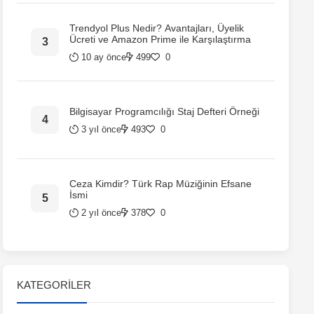
Trendyol Plus Nedir? Avantajları, Üyelik
Ücreti ve Amazon Prime ile Karşılaştırma
10 ay önce
499
0
Bilgisayar Programcılığı Staj Defteri Örneği
3 yıl önce
493
0
Ceza Kimdir? Türk Rap Müziğinin Efsane
İsmi
2 yıl önce
378
0
KATEGORILER