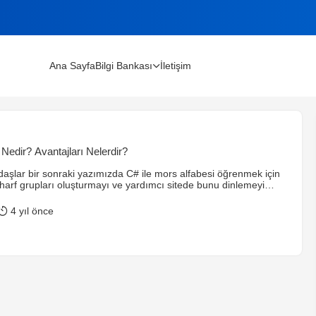
Ana Sayfa
Bilgi Bankası
İletişim
lınır?
Nedir? Avantajları Nelerdir?
m Rehberi (2026)
şlar bir sonraki yazımızda C# ile mors alfabesi öğrenmek için
harf grupları oluşturmayı ve yardımcı sitede bunu dinlemeyi
nun için ilk önce mors alfabesi nedir? tarihçesi ve kullanım
 göz atalım.
4 yıl önce