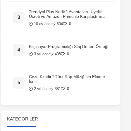
Trendyol Plus Nedir? Avantajları, Üyelik
Ücreti ve Amazon Prime ile Karşılaştırma
10 ay önce
504
0
Bilgisayar Programcılığı Staj Defteri Örneği
3 yıl önce
498
0
Ceza Kimdir? Türk Rap Müziğinin Efsane
İsmi
2 yıl önce
381
0
KATEGORILER