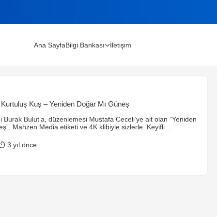
Ana Sayfa
Bilgi Bankası
İletişim
lınır?
 Kurtuluş Kuş – Yeniden Doğar Mı Güneş
m Rehberi (2026)
 Burak Bulut’a, düzenlemesi Mustafa Ceceli’ye ait olan ”Yeniden
”, Mahzen Media etiketi ve 4K klibiyle sizlerle. Keyifli
zlemeler dileriz. Söz : Burak Bulut Müzik : Burak Bulut Aranje :
 Mix – Mastering : Koray Püskül Editör : MHZ Edisyon
3 yıl önce
lga Aykut Yardımcı Yönetmen : […]