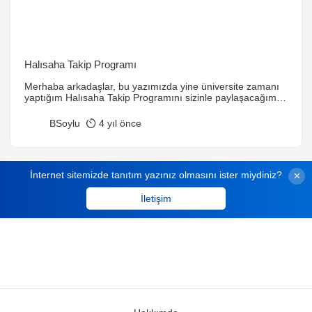
Halısaha Takip Programı
Merhaba arkadaşlar, bu yazımızda yine üniversite zamanı
yaptığım Halısaha Takip Programını sizinle paylaşacağım.
Sene sonu bitirme projeleri belirlenir herkes birşeyler
yapmaya çalışır. Birbirimizden destek alırız öneri alırız ve
BSoylu
4 yıl önce
birşeyler ortaya çıkarırız. Ortaya baya güzel şeyler çıkar
hocalar şaşırır beğenir. Bizimde yapmış olduğumuz ufak ve
güzel Halısaha Takip Programımız size önayak olur.
Aşağıya projenin ekran görüntüsünü […]
İnternet sitemizde tanıtım yazınız olmasını ister miydiniz?
İletişim