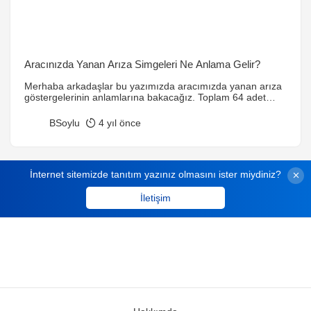
Aracınızda Yanan Arıza Simgeleri Ne Anlama Gelir?
Merhaba arkadaşlar bu yazımızda aracımızda yanan arıza
göstergelerinin anlamlarına bakacağız. Toplam 64 adet
lambanın ne anlama geldiğini öğreneceğiz tabi uyarı
simgeleri araç marka ve modele göre değişiklik gösterebilir.
BSoylu
4 yıl önce
1 ÖN SİS FARLARINIZ AÇIK KALDIĞINDA EKRANDA
YANAN UYARI IŞIĞIDIR. 2 HİDROLİK DİREKSİYON
SİSTEMİNDE VAR OLAN BİR ARIZANIN UYARISI
ANLAMINA GELMEKTEDİR. 3 ARKA SİS FARLARININ
İnternet sitemizde tanıtım yazınız olmasını ister miydiniz?
AÇIK KALDIĞI […]
İletişim