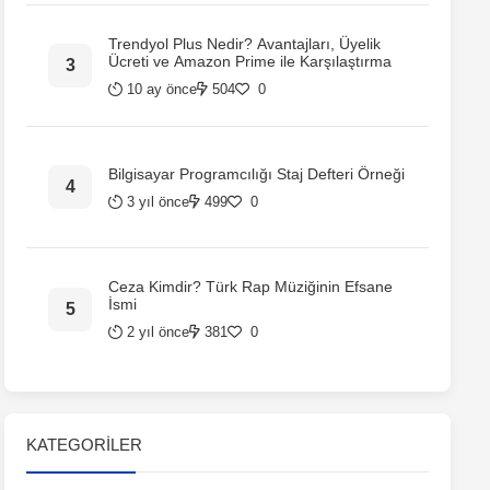
Trendyol Plus Nedir? Avantajları, Üyelik
Ücreti ve Amazon Prime ile Karşılaştırma
10 ay önce
504
0
Bilgisayar Programcılığı Staj Defteri Örneği
3 yıl önce
499
0
Ceza Kimdir? Türk Rap Müziğinin Efsane
İsmi
2 yıl önce
381
0
KATEGORILER