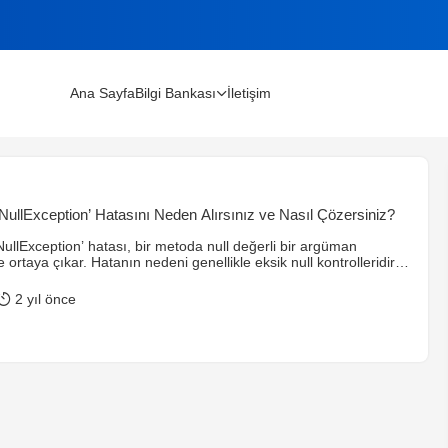
Ana Sayfa
Bilgi Bankası
İletişim
lınır?
ullException’ Hatasını Neden Alırsınız ve Nasıl Çözersiniz?
m Rehberi (2026)
llException’ hatası, bir metoda null değerli bir argüman
 ortaya çıkar. Hatanın nedeni genellikle eksik null kontrolleridir.
l kontrolü yapmak, varsayılan değer atamak ve try-catch blokları
lir.
2 yıl önce