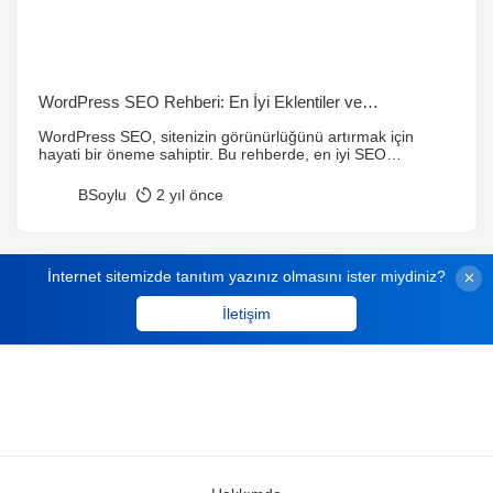
WordPress SEO Rehberi: En İyi Eklentiler ve
Optimizasyon İpuçları
WordPress SEO, sitenizin görünürlüğünü artırmak için
hayati bir öneme sahiptir. Bu rehberde, en iyi SEO
eklentileri, anahtar kelime araştırması, mobil uyumluluk ve
içerik optimizasyonu gibi temel stratejiler detaylı bir şekilde
BSoylu
2 yıl önce
açıklanmıştır.
İnternet sitemizde tanıtım yazınız olmasını ister miydiniz?
İletişim