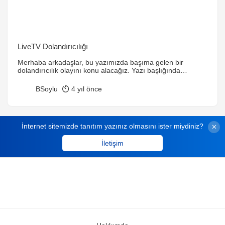
LiveTV Dolandırıcılığı
Merhaba arkadaşlar, bu yazımızda başıma gelen bir
dolandırıcılık olayını konu alacağız. Yazı başlığında
belirttiğim dolandırıcılar sizi haberiniz olmadan
dolandırıyorlar 🙂 Peki bunu nasıl yapıyorlar? Cep
BSoylu
4 yıl önce
telefonunuz ile internette gezerken karşınıza çıkan pop-up
sayfaları veya bir video izlemeye çalıştığınızda videoyu
izlemek için tıklayınız gibi butonlara tıkladığınızda sizden
habersiz olarak faturanıza ek olarak aylık 56 TL gibi […]
İnternet sitemizde tanıtım yazınız olmasını ister miydiniz?
İletişim